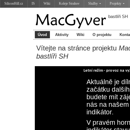
SiliconHill.cz
IS
Wiki
Koleje Strahov
Služby
Projekty
bastlíři SH
Úvod
Aktivity
Wiki
O projektu
Konta
Vítejte na stránce projektu
Mac
bastlíři SH
Letní režim - provoz na vy
Aktuálně je díl
začátku další
budete mít záj
nás na našem 
indikátor.
V pravém horní