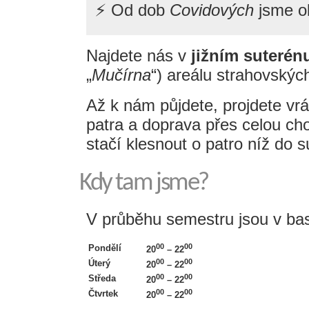
⚡ Od dob
Covidových
jsme o
Najdete nás v
jižním suterén
„
Mučírna
“) areálu strahovských
Až k nám půjdete, projdete vrá
patra a doprava přes celou ch
stačí klesnout o patro níž do s
Kdy tam jsme?
V průběhu semestru jsou v bast
00
00
Pondělí
20
– 22
00
00
Úterý
20
– 22
00
00
Středa
20
– 22
00
00
Čtvrtek
20
– 22