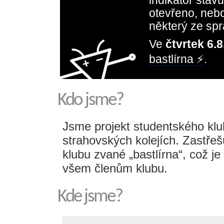
indikátor stavu
otevřeno, neboj
některý ze spr
Ve
čtvrtek 6.8
bastlírna ⚡
.
Kdo jsme?
Jsme projekt studentského kl
strahovských kolejích. Zastře
klubu zvané „bastlírna“, což je
všem členům klubu.
Kde jsme?