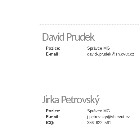
David Prudek
Pozice:
Správce MG
E-mail:
david-.prudek@sh.cvut.cz
Jirka Petrovský
Pozice:
Správce MG
E-mail:
j.petrovsky@sh.cvut.cz
ICQ:
336–622–561