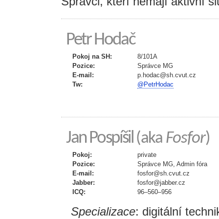
Správci, kteří nemají aktivní sl
Petr Hodač
Pokoj na SH:
8/101A
Pozice:
Správce MG
E-mail:
p.hodac@sh.cvut.cz
Tw:
@PetrHodac
Jan Pospíšil
(aka
Fosfor
)
Pokoj:
private
Pozice:
Správce MG, Admin fóra
E-mail:
fosfor@sh.cvut.cz
Jabber:
fosfor@jabber.cz
ICQ:
96–560–956
Specializace
: digitální tech