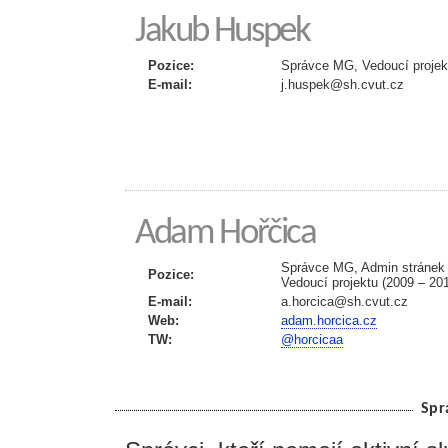
Jakub Huspek
Pozice:
Správce MG, Vedoucí projekt
E-mail:
j.huspek@sh.cvut.cz
Adam Hořčica
Správce MG, Admin stránek
Pozice:
Vedoucí projektu (2009 – 20
E-mail:
a.horcica@sh.cvut­.cz
Web:
adam.horcica.cz
TW:
@horcicaa
Spr