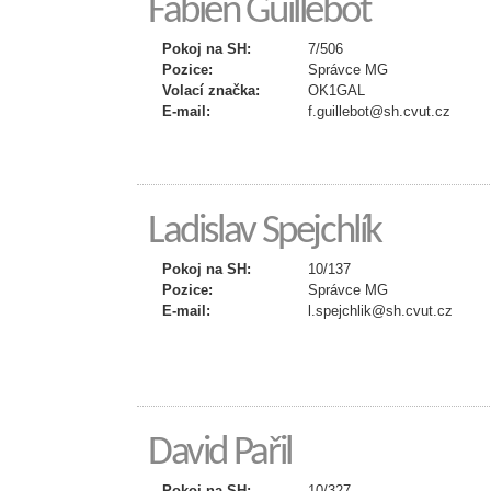
Fabien Guillebot
Pokoj na SH:
7/506
Pozice:
Správce MG
Volací značka:
OK1GAL
E-mail:
f.guillebot@sh.cvut.cz
Ladislav Spejchlík
Pokoj na SH:
10/137
Pozice:
Správce MG
E-mail:
l.spejchlik@sh.cvut.cz
David Pařil
Pokoj na SH:
10/327