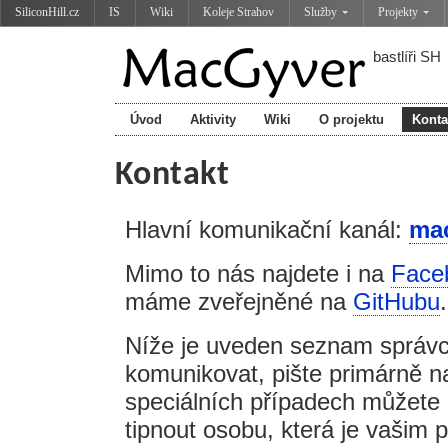
SiliconHill.cz
IS
Wiki
Koleje Strahov
Služby
Projekty
bastlíři SH
Úvod
Aktivity
Wiki
O projektu
Konta
Kontakt
Hlavní komunikační kanál:
ma
Mimo to nás najdete i na
Face
máme zveřejněné na
GitHubu
.
Níže je uveden seznam správc
komunikovat, pište primárně 
speciálních případech můžete
tipnout osobu, která je vašim 