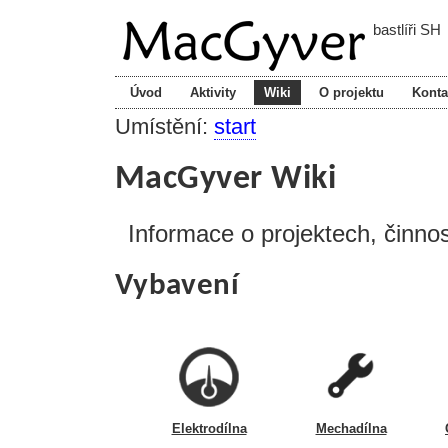
bastlíři SH
Úvod
Aktivity
Wiki
O projektu
Konta
Umístění:
start
MacGyver Wiki
Informace o projektech, činno
Vybavení
Elektrodílna
Mechadílna