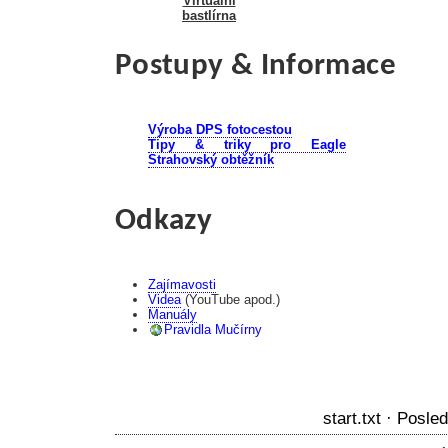
Virtuální
bastlírna
Postupy & Informace
Výroba DPS fotocestou
Tipy & triky pro Eagle
Strahovský obtěžník
Odkazy
Zajímavosti
Videa
(YouTube apod.)
Manuály
Pravidla Mučírny
start.txt
· Posled